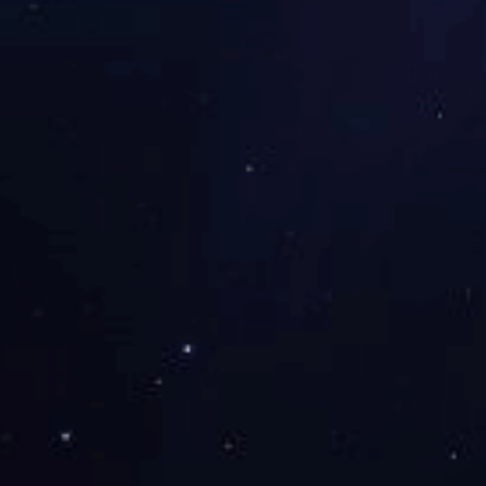
28圈 - 28 CIRCLE中国官方网站【五星推荐】是中
体育运营商。28圈体育提供网页版/手机版全站app
册登录平台后即可在线试看各种最新的体育信息和产
小时在线服务，欢迎前来体验！
邮箱订阅