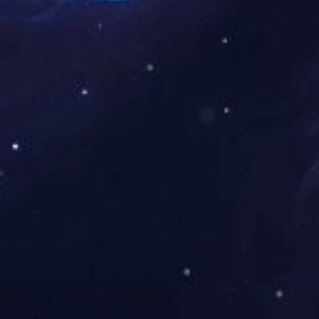
动。
此外，该产品中融汇的不仅是技术元素，还有文化
奋斗历程，让年轻人在玩乐中领悟到坚持不懈的重
等正能量思想传播，让更多人在生活中得到启迪。
最终，这种跨界融合为各类文化交流提供了一条新
动之美。因此，在推动社会健康发展的同时，也促
重要意义所在。
总结：
综上所述，篮球明星人偶篮球框不仅是一款极具创
独特设计到丰富互动，再到市场前景及文化影响，
运动的人群创造了一种全新的玩法，同时也赋予了
随着全民健身意识不断增强，相信未来会有更多类
星风采与激情无限结合的新型娱乐方式，无疑将在
界！
上一篇