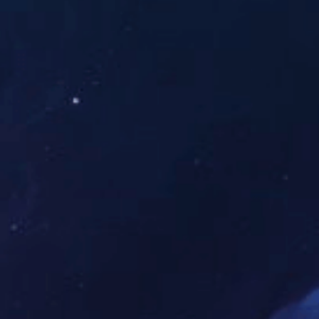
产品介绍
公司头条
服务种类
联系
28圈体育
推荐文章
防守篮球明星的崛起与影响力
分析及其在比赛中的关键作用
2026-06-18