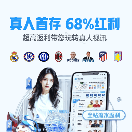
产品介绍
首页
产品介绍